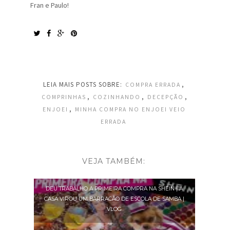
Fran e Paulo!
LEIA MAIS POSTS SOBRE:
,
COMPRA ERRADA
,
,
,
COMPRINHAS
COZINHANDO
DECEPÇÃO
,
ENJOEI
MINHA COMPRA NO ENJOEI VEIO
ERRADA
VEJA TAMBÉM:
DEU TRABALHO A PRIMEIRA COMPRA NA SHEIN | A
CASA VIROU UM BARRACÃO DE ESCOLA DE SAMBA |
VLOG