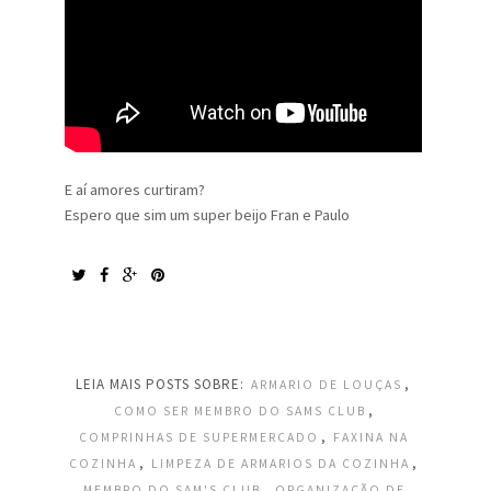
E aí amores curtiram?
Espero que sim um super beijo Fran e Paulo
LEIA MAIS POSTS SOBRE:
,
ARMARIO DE LOUÇAS
,
COMO SER MEMBRO DO SAMS CLUB
,
COMPRINHAS DE SUPERMERCADO
FAXINA NA
,
,
COZINHA
LIMPEZA DE ARMARIOS DA COZINHA
,
MEMBRO DO SAM'S CLUB
ORGANIZAÇÃO DE