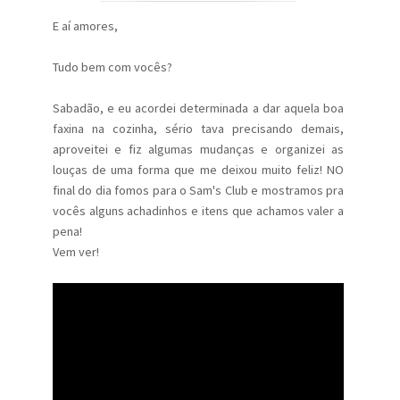
E aí amores,
Tudo bem com vocês?
Sabadão, e eu acordei determinada a dar aquela boa
faxina na cozinha, sério tava precisando demais,
aproveitei e fiz algumas mudanças e organizei as
louças de uma forma que me deixou muito feliz! NO
final do dia fomos para o Sam's Club e mostramos pra
vocês alguns achadinhos e itens que achamos valer a
pena!
Vem ver!