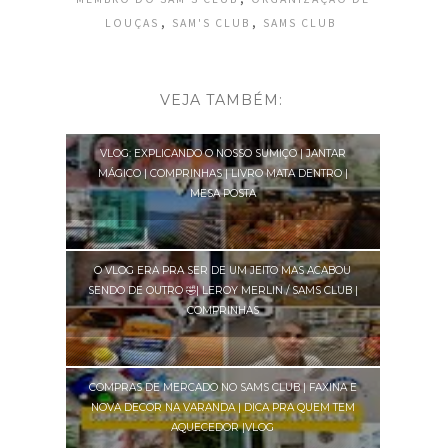
,
,
LOUÇAS
SAM'S CLUB
SAMS CLUB
VEJA TAMBÉM:
VLOG: EXPLICANDO O NOSSO SUMIÇO | JANTAR
MÁGICO | COMPRINHAS | LIVRO MATA DENTRO |
MESA POSTA
O VLOG ERA PRA SER DE UM JEITO MAS ACABOU
SENDO DE OUTRO 🤣| LEROY MERLIN / SAMS CLUB |
COMPRINHAS
COMPRAS DE MERCADO NO SAMS CLUB | FAXINA E
NOVA DECOR NA VARANDA | DICA PRA QUEM TEM
AQUECEDOR |VLOG