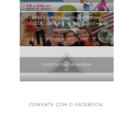
A VIDA É CURTA DEMAIS PRA SER PEQUENA!
✨VLOGZÃO COM TEATRO, FAXINA E FLORES! 🌹🎬 AH
COMPRINHAS TB
CAMISETAS PRA CAIR NA FOLIA!
COMENTE COM O FACEBOOK: